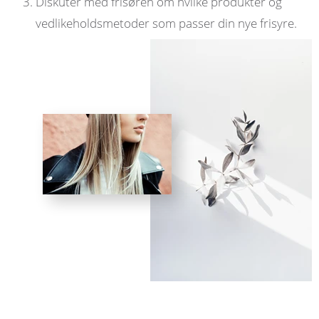
Diskuter med frisøren om hvilke produkter og
vedlikeholdsmetoder som passer din nye frisyre.